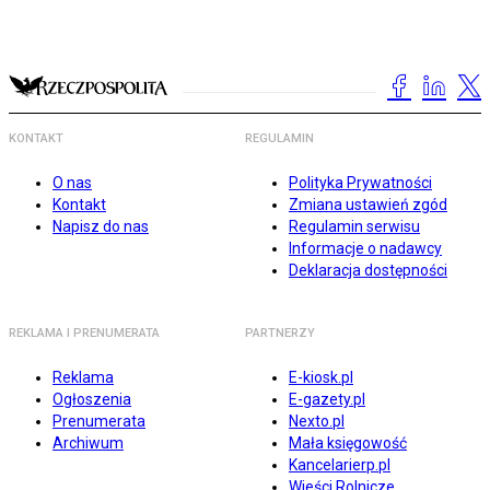
KONTAKT
REGULAMIN
O nas
Polityka Prywatności
Kontakt
Zmiana ustawień zgód
Napisz do nas
Regulamin serwisu
Informacje o nadawcy
Deklaracja dostępności
REKLAMA I PRENUMERATA
PARTNERZY
Reklama
E-kiosk.pl
Ogłoszenia
E-gazety.pl
Prenumerata
Nexto.pl
Archiwum
Mała księgowość
Kancelarierp.pl
Wieści Rolnicze