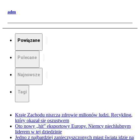
adm
Powiązane
Polecane
Najnowsze
Tagi
Kraje Zachodu niszczą zdrowie milionów ludzi. Recykling,
który okazał się oszustwem
Oto nowy „hit” eksportowy Europy. Niemcy niechlubnym
liderem w tej dziedzinie
Jedno z najbardziej zanieczyszczonych miast świata idzie na