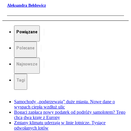
Aleksandra Bełdowicz
Powiązane
Polecane
Najnowsze
Tagi
Samochody „podgrzewają” duże miasta. Nowe dane o
wyspach ciepła wzdłuż ulic
Bogaci zapłacą nowy podatek od podróży samolotem? Tego
chcą dwa kraje z Europy
Zmiany klimatu uderzają w linie lotnicze. Tysiące
odwołanych lotów