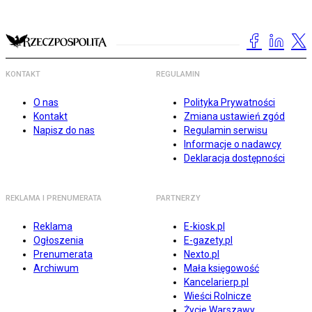
KONTAKT
REGULAMIN
O nas
Polityka Prywatności
Kontakt
Zmiana ustawień zgód
Napisz do nas
Regulamin serwisu
Informacje o nadawcy
Deklaracja dostępności
REKLAMA I PRENUMERATA
PARTNERZY
Reklama
E-kiosk.pl
Ogłoszenia
E-gazety.pl
Prenumerata
Nexto.pl
Archiwum
Mała księgowość
Kancelarierp.pl
Wieści Rolnicze
Życie Warszawy