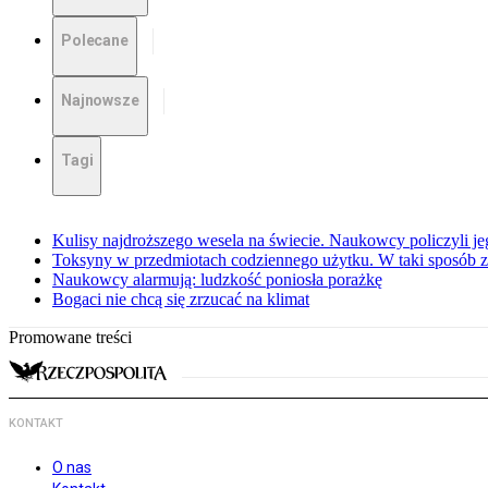
Polecane
Najnowsze
Tagi
Kulisy najdroższego wesela na świecie. Naukowcy policzyli j
Toksyny w przedmiotach codziennego użytku. W taki sposób
Naukowcy alarmują: ludzkość poniosła porażkę
Bogaci nie chcą się zrzucać na klimat
Promowane treści
KONTAKT
O nas