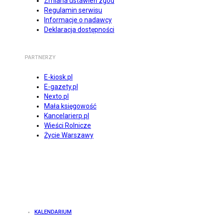
Zmiana ustawień zgód
Regulamin serwisu
Informacje o nadawcy
Deklaracja dostępności
PARTNERZY
E-kiosk.pl
E-gazety.pl
Nexto.pl
Mała księgowość
Kancelarierp.pl
Wieści Rolnicze
Życie Warszawy
KALENDARIUM