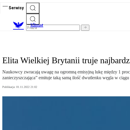
Serwisy
K
limat
Elita Wielkiej Brytanii truje najbar
Naukowcy zwracają uwagę na ogromną emisyjną lukę między 1 proc. naj
zanieczyszczająca” emituje taką samą ilość dwutlenku węgla w ciągu 
Publikacja:
01.11.2022 21:02