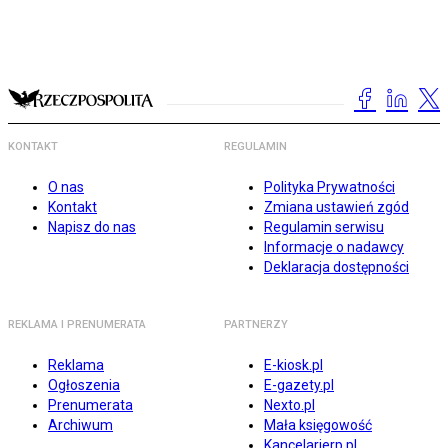
KONTAKT
REGULAMIN
O nas
Polityka Prywatności
Kontakt
Zmiana ustawień zgód
Napisz do nas
Regulamin serwisu
Informacje o nadawcy
Deklaracja dostępności
REKLAMA I PRENUMERATA
PARTNERZY
Reklama
E-kiosk.pl
Ogłoszenia
E-gazety.pl
Prenumerata
Nexto.pl
Archiwum
Mała księgowość
Kancelarierp.pl