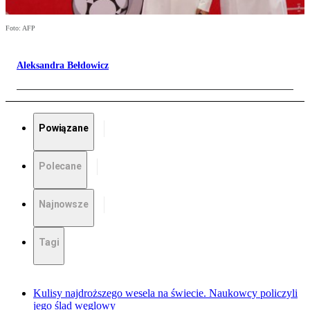
Foto: AFP
Aleksandra Bełdowicz
Powiązane
Polecane
Najnowsze
Tagi
Kulisy najdroższego wesela na świecie. Naukowcy policzyli
jego ślad węglowy