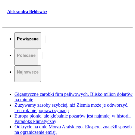
Aleksandra Bełdowicz
Powiązane
Polecane
Najnowsze
Gigantyczne zarobki firm paliwowych. Blisko milion dolarów
na minutę
Zużywamy zasoby szybciej, niż Ziemia może je odtworzyć.
Ten rok nie poprawi sytuacji
Europa płonie, ale globalnie pożarów jest najmniej w historii.
Paradoks klimatyczny
Odkrycie na dnie Morza Aralskiego. Eksperci znaleźli sposób
na ograniczenie emisji