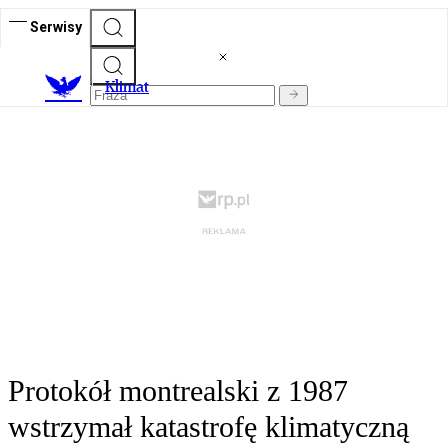
Serwisy
K
limat
Protokół montrealski z 1987
wstrzymał katastrofę klimatyczną