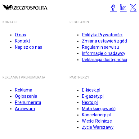
KONTAKT
REGULAMIN
O nas
Polityka Prywatności
Kontakt
Zmiana ustawień zgód
Napisz do nas
Regulamin serwisu
Informacje o nadawcy
Deklaracja dostępności
REKLAMA I PRENUMERATA
PARTNERZY
Reklama
E-kiosk.pl
Ogłoszenia
E-gazety.pl
Prenumerata
Nexto.pl
Archiwum
Mała księgowość
Kancelarierp.pl
Wieści Rolnicze
Życie Warszawy