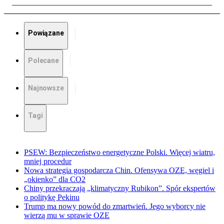
Powiązane
Polecane
Najnowsze
Tagi
PSEW: Bezpieczeństwo energetyczne Polski. Więcej wiatru,
mniej procedur
Nowa strategia gospodarcza Chin. Ofensywa OZE, węgiel i
„okienko” dla CO2
Chiny przekraczają „klimatyczny Rubikon”. Spór ekspertów
o politykę Pekinu
Trump ma nowy powód do zmartwień. Jego wyborcy nie
wierzą mu w sprawie OZE