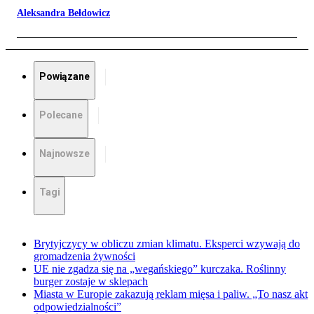
Aleksandra Bełdowicz
Powiązane
Polecane
Najnowsze
Tagi
Brytyjczycy w obliczu zmian klimatu. Eksperci wzywają do
gromadzenia żywności
UE nie zgadza się na „wegańskiego” kurczaka. Roślinny
burger zostaje w sklepach
Miasta w Europie zakazują reklam mięsa i paliw. „To nasz akt
odpowiedzialności”