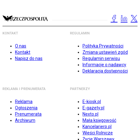
KONTAKT
REGULAMIN
O nas
Polityka Prywatności
Kontakt
Zmiana ustawień zgód
Napisz do nas
Regulamin serwisu
Informacje o nadawcy
Deklaracja dostępności
REKLAMA I PRENUMERATA
PARTNERZY
Reklama
E-kiosk.pl
Ogłoszenia
E-gazety.pl
Prenumerata
Nexto.pl
Archiwum
Mała księgowość
Kancelarierp.pl
Wieści Rolnicze
Życie Warszawy