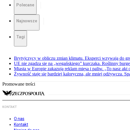
Polecane
Najnowsze
Tagi
Brytyjczycy w obliczu zmian klimatu. Eksperci wzywają do g
UE nie zgadza się na „wegańskiego” kurczaka. Roślinny burge
Miasta w Europie zakazują reklam mięsa i paliw. „To nasz akt
Żywność staje się bardziej kaloryczna, ale mniej odżywcza. Spa
Promowane treści
KONTAKT
O nas
Kontakt