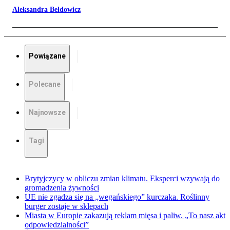
Aleksandra Bełdowicz
Powiązane
Polecane
Najnowsze
Tagi
Brytyjczycy w obliczu zmian klimatu. Eksperci wzywają do
gromadzenia żywności
UE nie zgadza się na „wegańskiego” kurczaka. Roślinny
burger zostaje w sklepach
Miasta w Europie zakazują reklam mięsa i paliw. „To nasz akt
odpowiedzialności”