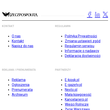
KONTAKT
REGULAMIN
O nas
Polityka Prywatności
Kontakt
Zmiana ustawień zgód
Napisz do nas
Regulamin serwisu
Informacje o nadawcy
Deklaracja dostępności
REKLAMA I PRENUMERATA
PARTNERZY
Reklama
E-kiosk.pl
Ogłoszenia
E-gazety.pl
Prenumerata
Nexto.pl
Archiwum
Mała księgowość
Kancelarierp.pl
Wieści Rolnicze
Życie Warszawy