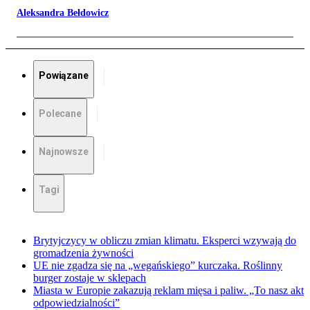
Aleksandra Bełdowicz
Powiązane
Polecane
Najnowsze
Tagi
Brytyjczycy w obliczu zmian klimatu. Eksperci wzywają do
gromadzenia żywności
UE nie zgadza się na „wegańskiego” kurczaka. Roślinny
burger zostaje w sklepach
Miasta w Europie zakazują reklam mięsa i paliw. „To nasz akt
odpowiedzialności”