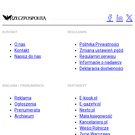
KONTAKT
REGULAMIN
O nas
Polityka Prywatności
Kontakt
Zmiana ustawień zgód
Napisz do nas
Regulamin serwisu
Informacje o nadawcy
Deklaracja dostępności
REKLAMA I PRENUMERATA
PARTNERZY
Reklama
E-kiosk.pl
Ogłoszenia
E-gazety.pl
Prenumerata
Nexto.pl
Archiwum
Mała księgowość
Kancelarierp.pl
Wieści Rolnicze
Życie Warszawy