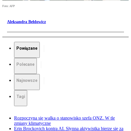
Foto: AFP
Aleksandra Bełdowicz
Powiązane
Polecane
Najnowsze
Tagi
Rozpoczyna się walka o stanowisko szefa ONZ. W tle
zmiany klimatyczne
Erin Brockovich kontra AI. Słynna aktywistka bierze się za