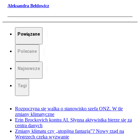
Aleksandra Bełdowicz
Powiązane
Polecane
Najnowsze
Tagi
Rozpoczyna się walka o stanowisko szefa ONZ. W tle
zmiany klimatyczne
Erin Brockovich kontra AI. Słynna aktywistka bierze się za
centra danych
Zmiany klimatu czy „utopijna fantazja”? Nowy rząd na
Węgrzech czeka wyzwanie