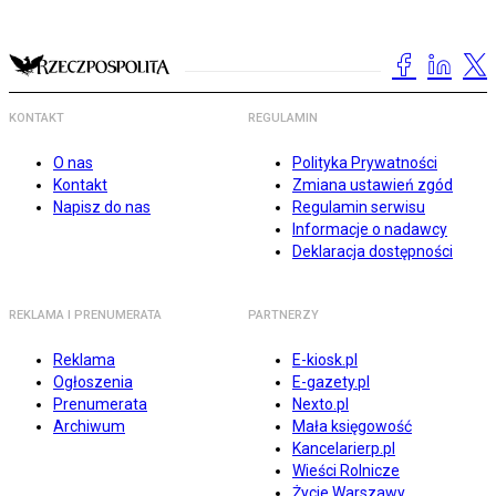
KONTAKT
REGULAMIN
O nas
Polityka Prywatności
Kontakt
Zmiana ustawień zgód
Napisz do nas
Regulamin serwisu
Informacje o nadawcy
Deklaracja dostępności
REKLAMA I PRENUMERATA
PARTNERZY
Reklama
E-kiosk.pl
Ogłoszenia
E-gazety.pl
Prenumerata
Nexto.pl
Archiwum
Mała księgowość
Kancelarierp.pl
Wieści Rolnicze
Życie Warszawy