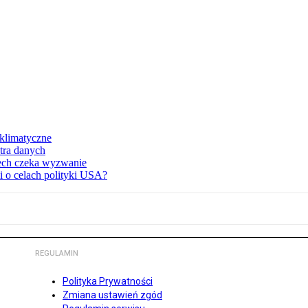
klimatyczne
ntra danych
zech czeka wyzwanie
 o celach polityki USA?
REGULAMIN
Polityka Prywatności
Zmiana ustawień zgód