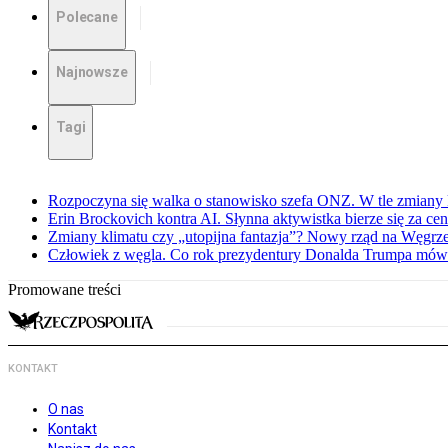
Polecane
Najnowsze
Tagi
Rozpoczyna się walka o stanowisko szefa ONZ. W tle zmiany 
Erin Brockovich kontra AI. Słynna aktywistka bierze się za ce
Zmiany klimatu czy „utopijna fantazja”? Nowy rząd na Węgr
Człowiek z węgla. Co rok prezydentury Donalda Trumpa mówi
Promowane treści
KONTAKT
O nas
Kontakt