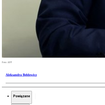
Foto: AFP
Aleksandra Bełdowicz
Powiązane