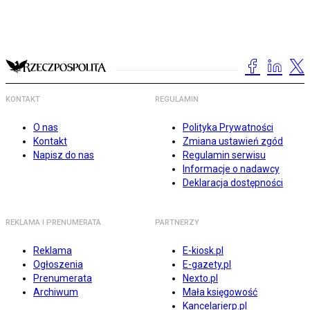
KONTAKT
REGULAMIN
O nas
Polityka Prywatności
Kontakt
Zmiana ustawień zgód
Napisz do nas
Regulamin serwisu
Informacje o nadawcy
Deklaracja dostępności
REKLAMA I PRENUMERATA
PARTNERZY
Reklama
E-kiosk.pl
Ogłoszenia
E-gazety.pl
Prenumerata
Nexto.pl
Archiwum
Mała księgowość
Kancelarierp.pl