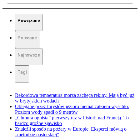
Powiązane
Polecane
Najnowsze
Tagi
Rekordowa temperatura morza zachęca rekiny. Mają być już
w brytyjskich wodach
Oblegane przez turystów jezioro niemal całkiem wyschło.
Poziom wody spadł o 9 metrów
„Chmura ognista” pierwszy raz w historii nad Francją. To
bardzo groźne zjawisko
Znaleźli sposób na pożary w Europie. Eksperci mówią o
„metodzie pasterskiej”