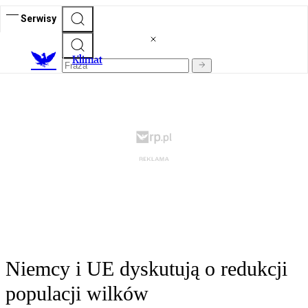
Serwisy
K
limat
Niemcy i UE dyskutują o redukcji
populacji wilków