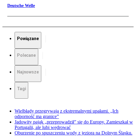
Deutsche Welle
Powiązane
Polecane
Najnowsze
Tagi
Wielbłądy przegrywają z ekstremalnymi upałami. „Ich
odporność ma granice”
Jadowity pająk „przeprowadził” się do Europy. Zamieszkał w
Portugalii, ale lubi wędrować
Oburzenie po spuszczeniu wody z jeziora na Dolnym Śląsku.