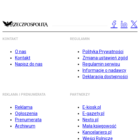
KONTAKT
REGULAMIN
O nas
Polityka Prywatności
Kontakt
Zmiana ustawień zgód
Napisz do nas
Regulamin serwisu
Informacje o nadawcy
Deklaracja dostępności
REKLAMA I PRENUMERATA
PARTNERZY
Reklama
E-kiosk.pl
Ogłoszenia
E-gazety.pl
Prenumerata
Nexto.pl
Archiwum
Mała księgowość
Kancelarierp.pl
Wieści Rolnicze