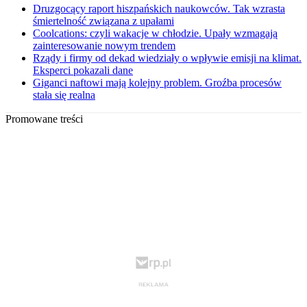
Druzgocący raport hiszpańskich naukowców. Tak wzrasta
śmiertelność związana z upałami
Coolcations: czyli wakacje w chłodzie. Upały wzmagają
zainteresowanie nowym trendem
Rządy i firmy od dekad wiedziały o wpływie emisji na klimat.
Eksperci pokazali dane
Giganci naftowi mają kolejny problem. Groźba procesów
stała się realna
Promowane treści