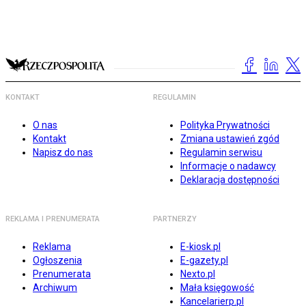
KONTAKT
REGULAMIN
O nas
Polityka Prywatności
Kontakt
Zmiana ustawień zgód
Napisz do nas
Regulamin serwisu
Informacje o nadawcy
Deklaracja dostępności
REKLAMA I PRENUMERATA
PARTNERZY
Reklama
E-kiosk.pl
Ogłoszenia
E-gazety.pl
Prenumerata
Nexto.pl
Archiwum
Mała księgowość
Kancelarierp.pl