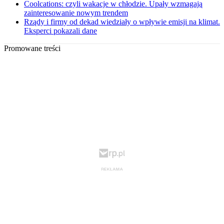
Coolcations: czyli wakacje w chłodzie. Upały wzmagają
zainteresowanie nowym trendem
Rządy i firmy od dekad wiedziały o wpływie emisji na klimat.
Eksperci pokazali dane
Promowane treści