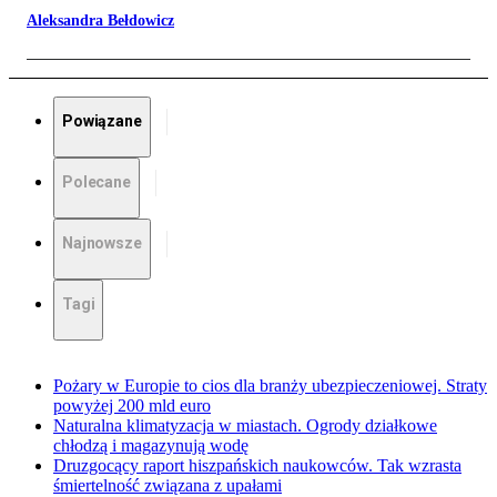
Aleksandra Bełdowicz
Powiązane
Polecane
Najnowsze
Tagi
Pożary w Europie to cios dla branży ubezpieczeniowej. Straty
powyżej 200 mld euro
Naturalna klimatyzacja w miastach. Ogrody działkowe
chłodzą i magazynują wodę
Druzgocący raport hiszpańskich naukowców. Tak wzrasta
śmiertelność związana z upałami