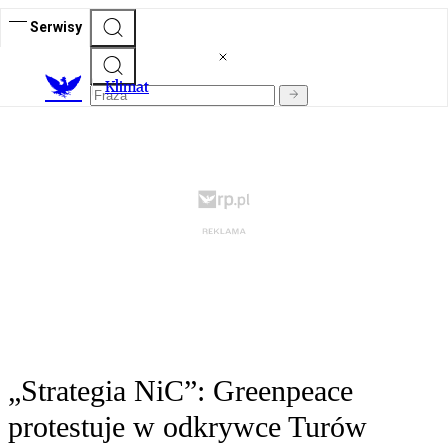
Serwisy
K
limat
„Strategia NiC”: Greenpeace
protestuje w odkrywce Turów