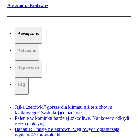
Aleksandra Bełdowicz
Powiązane
Polecane
Najnowsze
Tagi
Jajka „zerówki” gorsze dla klimatu niż te z chowu
klatkowego? Zaskakujące badanie
Palenie w kominku bardziej szkodliwe. Naukowcy odkryli
groźną toksynę
Badanie: Emisje z elektrowni węglowych ograniczają
wydajność fotowoltaiki