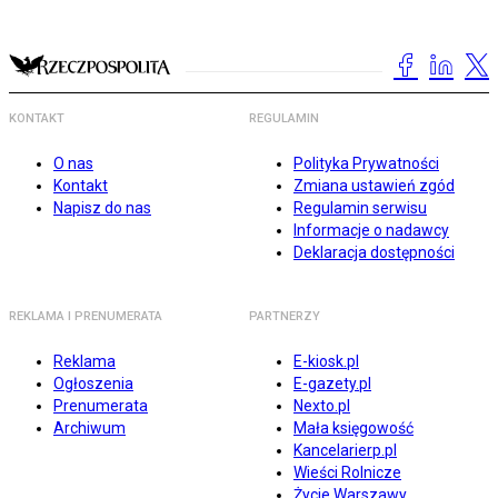
KONTAKT
REGULAMIN
O nas
Polityka Prywatności
Kontakt
Zmiana ustawień zgód
Napisz do nas
Regulamin serwisu
Informacje o nadawcy
Deklaracja dostępności
REKLAMA I PRENUMERATA
PARTNERZY
Reklama
E-kiosk.pl
Ogłoszenia
E-gazety.pl
Prenumerata
Nexto.pl
Archiwum
Mała księgowość
Kancelarierp.pl
Wieści Rolnicze
Życie Warszawy