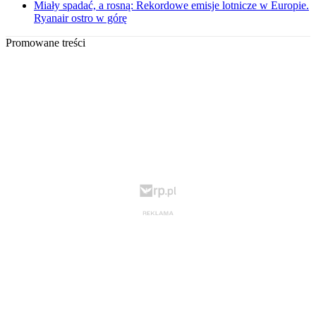
Miały spadać, a rosną: Rekordowe emisje lotnicze w Europie.
Ryanair ostro w górę
Promowane treści