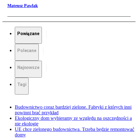
Mateusz Pawlak
Powiązane
Polecane
Najnowsze
Tagi
Budownictwo coraz bardziej zielone. Fabryki z których inni
powinni brać przykład
Ekologiczny dom wybieramy ze względu na oszczędności a
nie ekologię
UE chce zielonego budownictwa. Trzeba będzie remontować
domy