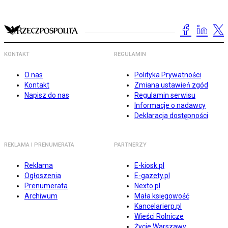
KONTAKT
REGULAMIN
O nas
Polityka Prywatności
Kontakt
Zmiana ustawień zgód
Napisz do nas
Regulamin serwisu
Informacje o nadawcy
Deklaracja dostępności
REKLAMA I PRENUMERATA
PARTNERZY
Reklama
E-kiosk.pl
Ogłoszenia
E-gazety.pl
Prenumerata
Nexto.pl
Archiwum
Mała księgowość
Kancelarierp.pl
Wieści Rolnicze
Życie Warszawy