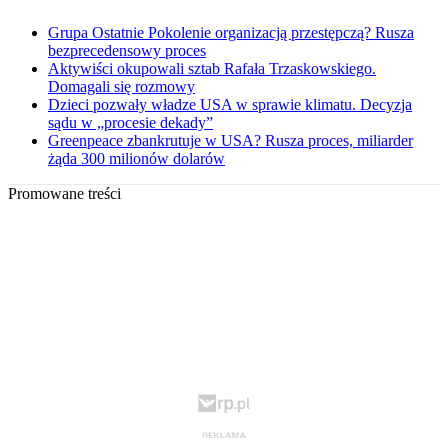
Grupa Ostatnie Pokolenie organizacją przestępczą? Rusza
bezprecedensowy proces
Aktywiści okupowali sztab Rafała Trzaskowskiego.
Domagali się rozmowy
Dzieci pozwały władze USA w sprawie klimatu. Decyzja
sądu w „procesie dekady”
Greenpeace zbankrutuje w USA? Rusza proces, miliarder
żąda 300 milionów dolarów
Promowane treści