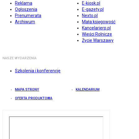
Reklama
E-kiosk.pl
Ogłoszenia
E-gazety.pl
Prenumerata
Nexto.pl
Archiwum
Mała księgowość
Kancelarierp.pl
Wieści Rolnicze
Życie Warszawy
NASZE WYDARZENIA
Szkolenia i konferencje
MAPA STRONY
KALENDARIUM
OFERTA PRODUKTOWA