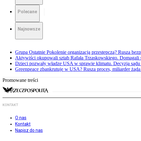
Polecane
Najnowsze
Grupa Ostatnie Pokolenie organizacją przestępczą? Rusza bez
Aktywiści okupowali sztab Rafała Trzaskowskiego. Domagali
Dzieci pozwały władze USA w sprawie klimatu. Decyzja sądu
Greenpeace zbankrutuje w USA? Rusza proces, miliarder żąd
Promowane treści
KONTAKT
O nas
Kontakt
Napisz do nas