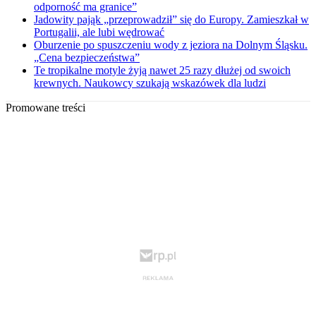
odporność ma granice”
Jadowity pająk „przeprowadził” się do Europy. Zamieszkał w
Portugalii, ale lubi wędrować
Oburzenie po spuszczeniu wody z jeziora na Dolnym Śląsku.
„Cena bezpieczeństwa”
Te tropikalne motyle żyją nawet 25 razy dłużej od swoich
krewnych. Naukowcy szukają wskazówek dla ludzi
Promowane treści