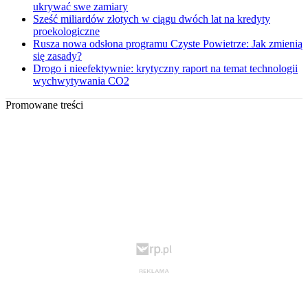
ukrywać swe zamiary
Sześć miliardów złotych w ciągu dwóch lat na kredyty
proekologiczne
Rusza nowa odsłona programu Czyste Powietrze: Jak zmienią
się zasady?
Drogo i nieefektywnie: krytyczny raport na temat technologii
wychwytywania CO2
Promowane treści