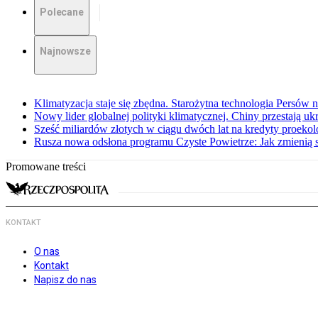
Polecane
Najnowsze
Klimatyzacja staje się zbędna. Starożytna technologia Persów n
Nowy lider globalnej polityki klimatycznej. Chiny przestają u
Sześć miliardów złotych w ciągu dwóch lat na kredyty proekol
Rusza nowa odsłona programu Czyste Powietrze: Jak zmienią s
Promowane treści
KONTAKT
O nas
Kontakt
Napisz do nas