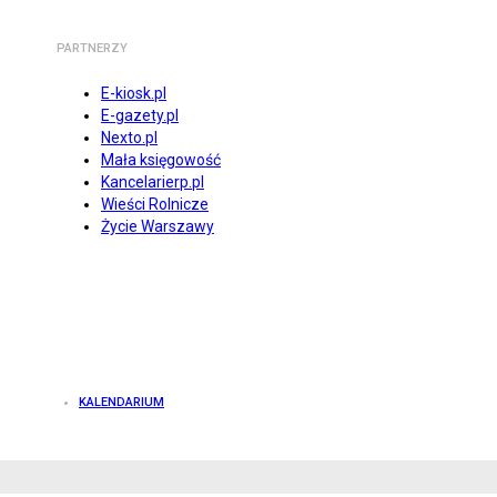
PARTNERZY
E-kiosk.pl
E-gazety.pl
Nexto.pl
Mała księgowość
Kancelarierp.pl
Wieści Rolnicze
Życie Warszawy
KALENDARIUM