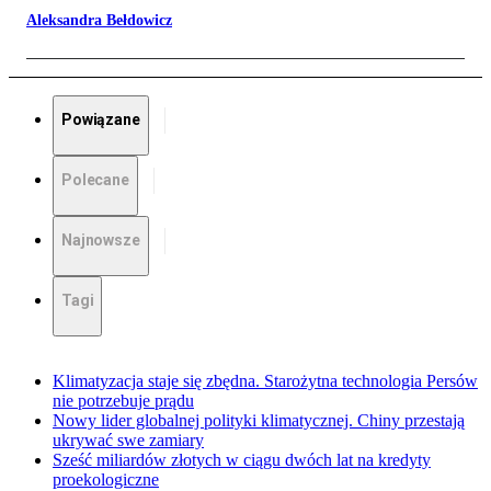
Aleksandra Bełdowicz
Powiązane
Polecane
Najnowsze
Tagi
Klimatyzacja staje się zbędna. Starożytna technologia Persów
nie potrzebuje prądu
Nowy lider globalnej polityki klimatycznej. Chiny przestają
ukrywać swe zamiary
Sześć miliardów złotych w ciągu dwóch lat na kredyty
proekologiczne