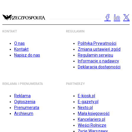
KONTAKT
REGULAMIN
O nas
Polityka Prywatności
Kontakt
Zmiana ustawień zgód
Napisz do nas
Regulamin serwisu
Informacje o nadawcy
Deklaracja dostępności
REKLAMA I PRENUMERATA
PARTNERZY
Reklama
E-kiosk.pl
Ogłoszenia
E-gazety.pl
Prenumerata
Nexto.pl
Archiwum
Mała księgowość
Kancelarierp.pl
Wieści Rolnicze
Życie Warszawy