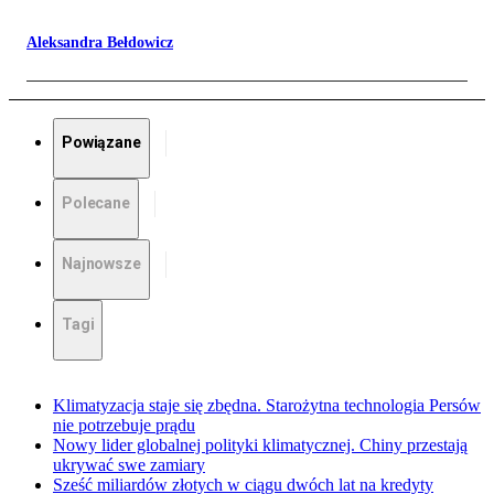
Aleksandra Bełdowicz
Powiązane
Polecane
Najnowsze
Tagi
Klimatyzacja staje się zbędna. Starożytna technologia Persów
nie potrzebuje prądu
Nowy lider globalnej polityki klimatycznej. Chiny przestają
ukrywać swe zamiary
Sześć miliardów złotych w ciągu dwóch lat na kredyty