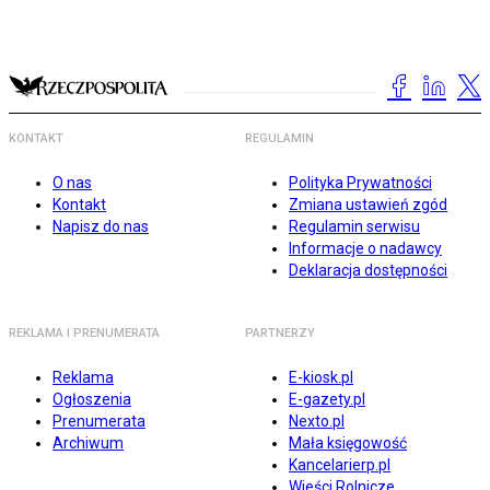
KONTAKT
REGULAMIN
O nas
Polityka Prywatności
Kontakt
Zmiana ustawień zgód
Napisz do nas
Regulamin serwisu
Informacje o nadawcy
Deklaracja dostępności
REKLAMA I PRENUMERATA
PARTNERZY
Reklama
E-kiosk.pl
Ogłoszenia
E-gazety.pl
Prenumerata
Nexto.pl
Archiwum
Mała księgowość
Kancelarierp.pl
Wieści Rolnicze