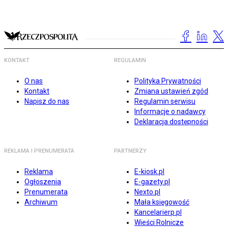
KONTAKT
REGULAMIN
O nas
Polityka Prywatności
Kontakt
Zmiana ustawień zgód
Napisz do nas
Regulamin serwisu
Informacje o nadawcy
Deklaracja dostępności
REKLAMA I PRENUMERATA
PARTNERZY
Reklama
E-kiosk.pl
Ogłoszenia
E-gazety.pl
Prenumerata
Nexto.pl
Archiwum
Mała księgowość
Kancelarierp.pl
Wieści Rolnicze