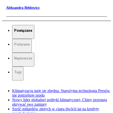
Aleksandra Bełdowicz
Powiązane
Polecane
Najnowsze
Tagi
Klimatyzacja staje się zbędna. Starożytna technologia Persów
nie potrzebuje prądu
Nowy lider globalnej polityki klimatycznej. Chiny przestają
ukrywać swe zamiary
Sześć miliardów złotych w ciągu dwóch lat na kredyty