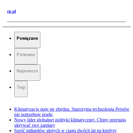
rp.pl
Powiązane
Polecane
Najnowsze
Tagi
Klimatyzacja staje się zbędna. Starożytna technologia Persów
nie potrzebuje prądu
Nowy lider globalnej polityki klimatycznej. Chiny przestają
ukrywać swe zamiary
Sześć miliardów złotych w ciągu dwóch lat na kredyty