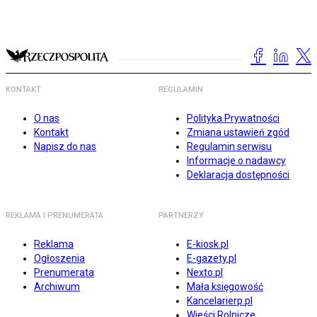
KONTAKT
REGULAMIN
O nas
Polityka Prywatności
Kontakt
Zmiana ustawień zgód
Napisz do nas
Regulamin serwisu
Informacje o nadawcy
Deklaracja dostępności
REKLAMA I PRENUMERATA
PARTNERZY
Reklama
E-kiosk.pl
Ogłoszenia
E-gazety.pl
Prenumerata
Nexto.pl
Archiwum
Mała księgowość
Kancelarierp.pl
Wieści Rolnicze