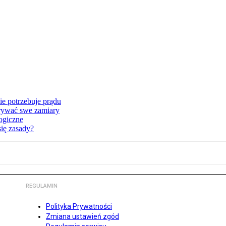
ie potrzebuje prądu
krywać swe zamiary
ogiczne
ię zasady?
REGULAMIN
Polityka Prywatności
Zmiana ustawień zgód