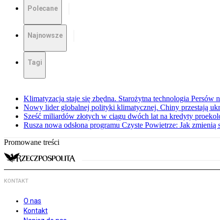
Polecane
Najnowsze
Tagi
Klimatyzacja staje się zbędna. Starożytna technologia Persów n
Nowy lider globalnej polityki klimatycznej. Chiny przestają u
Sześć miliardów złotych w ciągu dwóch lat na kredyty proekol
Rusza nowa odsłona programu Czyste Powietrze: Jak zmienią s
Promowane treści
KONTAKT
O nas
Kontakt