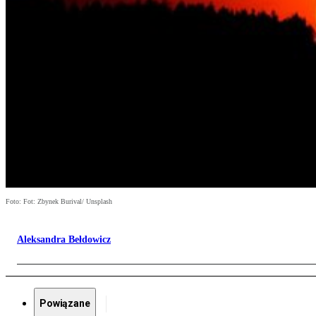
Foto: Fot: Zbynek Burival/ Unsplash
Aleksandra Bełdowicz
Powiązane