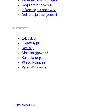
Zmiana ustawień zgód
Regulamin serwisu
Informacje o nadawcy
Deklaracja dostępności
PARTNERZY
E-kiosk.pl
E-gazety.pl
Nexto.pl
Mała księgowość
Kancelarierp.pl
Wieści Rolnicze
Życie Warszawy
KALENDARIUM