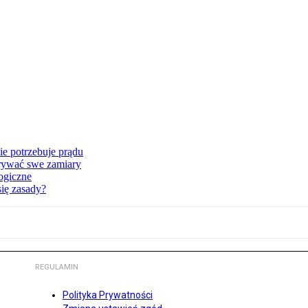
ie potrzebuje prądu
krywać swe zamiary
ogiczne
ię zasady?
REGULAMIN
Polityka Prywatności