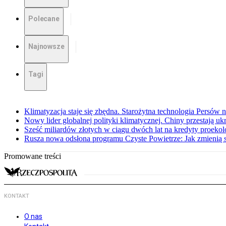
Polecane
Najnowsze
Tagi
Klimatyzacja staje się zbędna. Starożytna technologia Persów n
Nowy lider globalnej polityki klimatycznej. Chiny przestają u
Sześć miliardów złotych w ciągu dwóch lat na kredyty proekol
Rusza nowa odsłona programu Czyste Powietrze: Jak zmienią s
Promowane treści
KONTAKT
O nas