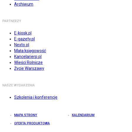
Archiwum
PARTNERZY
E-kiosk.pl
E-gazety.pl
Nexto.pl
Mała księgowość
Kancelarierp.pl
Wieści Rolnicze
Życie Warszawy
NASZE WYDARZENIA
Szkolenia i konferencje
MAPA STRONY
KALENDARIUM
OFERTA PRODUKTOWA