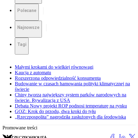
Polecane
Najnowsze
Tagi
Małymi krokami do wielkiej równowagi
Kaucja z automatu
Rozszerzona odpowiedzialność konsumenta
Budowanie w czasach hamowania polityki klimatycznej na
świecie
Chiny tworzą największy system parków narodowych na
świecie. Rywalizacja z USA
Debata Nowy projekt ROP podnosi temperaturę na rynku
GOZ: Krok do przodu, dwa kroki do tyłu
„Rzeczpospolita” nagrodziła zasłużonych dla środowiska
Promowane treści