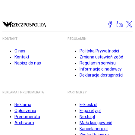
KONTAKT
REGULAMIN
O nas
Polityka Prywatności
Kontakt
Zmiana ustawień zgód
Napisz do nas
Regulamin serwisu
Informacje o nadawcy
Deklaracja dostępności
REKLAMA I PRENUMERATA
PARTNERZY
Reklama
E-kiosk.pl
Ogłoszenia
E-gazety.pl
Prenumerata
Nexto.pl
Archiwum
Mała księgowość
Kancelarierp.pl
Wieści Rolnicze