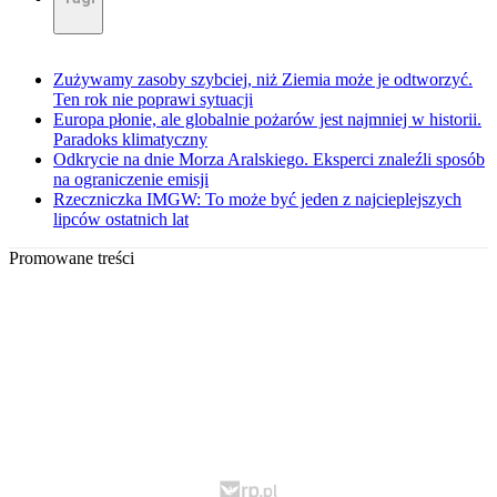
Zużywamy zasoby szybciej, niż Ziemia może je odtworzyć.
Ten rok nie poprawi sytuacji
Europa płonie, ale globalnie pożarów jest najmniej w historii.
Paradoks klimatyczny
Odkrycie na dnie Morza Aralskiego. Eksperci znaleźli sposób
na ograniczenie emisji
Rzeczniczka IMGW: To może być jeden z najcieplejszych
lipców ostatnich lat
Promowane treści