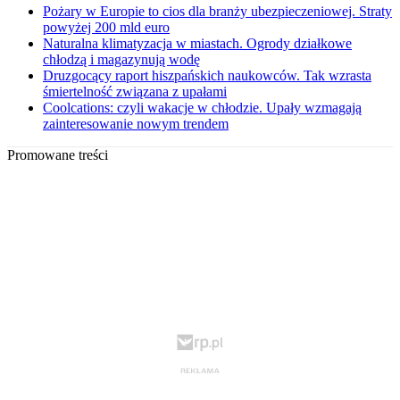
Pożary w Europie to cios dla branży ubezpieczeniowej. Straty
powyżej 200 mld euro
Naturalna klimatyzacja w miastach. Ogrody działkowe
chłodzą i magazynują wodę
Druzgocący raport hiszpańskich naukowców. Tak wzrasta
śmiertelność związana z upałami
Coolcations: czyli wakacje w chłodzie. Upały wzmagają
zainteresowanie nowym trendem
Promowane treści