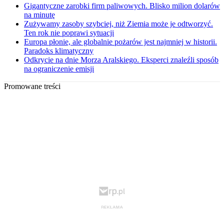
Gigantyczne zarobki firm paliwowych. Blisko milion dolarów
na minutę
Zużywamy zasoby szybciej, niż Ziemia może je odtworzyć.
Ten rok nie poprawi sytuacji
Europa płonie, ale globalnie pożarów jest najmniej w historii.
Paradoks klimatyczny
Odkrycie na dnie Morza Aralskiego. Eksperci znaleźli sposób
na ograniczenie emisji
Promowane treści