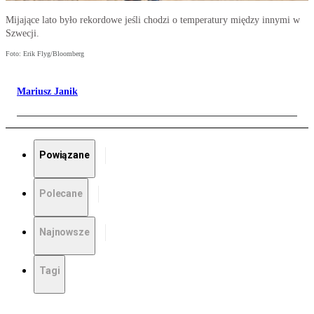
Mijające lato było rekordowe jeśli chodzi o temperatury między innymi w
Szwecji.
Foto: Erik Flyg/Bloomberg
Mariusz Janik
Powiązane
Polecane
Najnowsze
Tagi