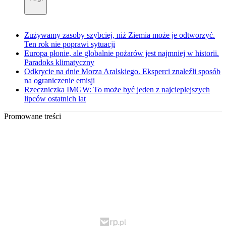
Zużywamy zasoby szybciej, niż Ziemia może je odtworzyć.
Ten rok nie poprawi sytuacji
Europa płonie, ale globalnie pożarów jest najmniej w historii.
Paradoks klimatyczny
Odkrycie na dnie Morza Aralskiego. Eksperci znaleźli sposób
na ograniczenie emisji
Rzeczniczka IMGW: To może być jeden z najcieplejszych
lipców ostatnich lat
Promowane treści