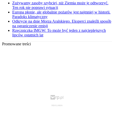
Zużywamy zasoby szybciej, niż Ziemia może je odtworzyć.
Ten rok nie poprawi sytuacji
Europa płonie, ale globalnie pożarów jest najmniej w historii.
Paradoks klimatyczny
Odkrycie na dnie Morza Aralskiego. Eksperci znaleźli sposób
na ograniczenie emisji
Rzeczniczka IMGW: To może być jeden z najcieplejszych
lipców ostatnich lat
Promowane treści