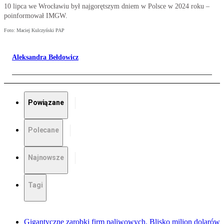
10 lipca we Wrocławiu był najgorętszym dniem w Polsce w 2024 roku –
poinformował IMGW.
Foto: Maciej Kulczyński PAP
Aleksandra Bełdowicz
Powiązane
Polecane
Najnowsze
Tagi
Gigantyczne zarobki firm paliwowych. Blisko milion dolarów