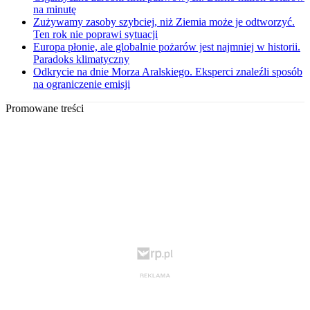
na minutę
Zużywamy zasoby szybciej, niż Ziemia może je odtworzyć.
Ten rok nie poprawi sytuacji
Europa płonie, ale globalnie pożarów jest najmniej w historii.
Paradoks klimatyczny
Odkrycie na dnie Morza Aralskiego. Eksperci znaleźli sposób
na ograniczenie emisji
Promowane treści