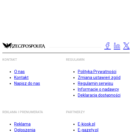
KONTAKT
REGULAMIN
O nas
Polityka Prywatności
Kontakt
Zmiana ustawień zgód
Napisz do nas
Regulamin serwisu
Informacje o nadawcy
Deklaracja dostępności
REKLAMA I PRENUMERATA
PARTNERZY
Reklama
E-kiosk.pl
Ogłoszenia
E-gazety.pl