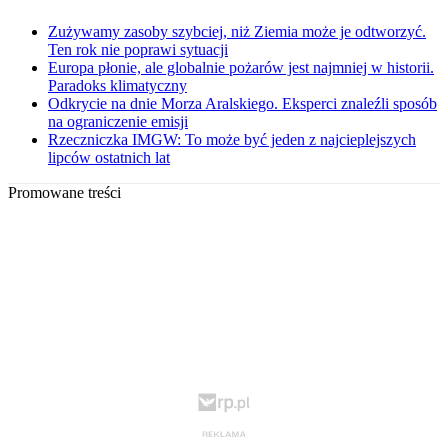
Zużywamy zasoby szybciej, niż Ziemia może je odtworzyć.
Ten rok nie poprawi sytuacji
Europa płonie, ale globalnie pożarów jest najmniej w historii.
Paradoks klimatyczny
Odkrycie na dnie Morza Aralskiego. Eksperci znaleźli sposób
na ograniczenie emisji
Rzeczniczka IMGW: To może być jeden z najcieplejszych
lipców ostatnich lat
Promowane treści