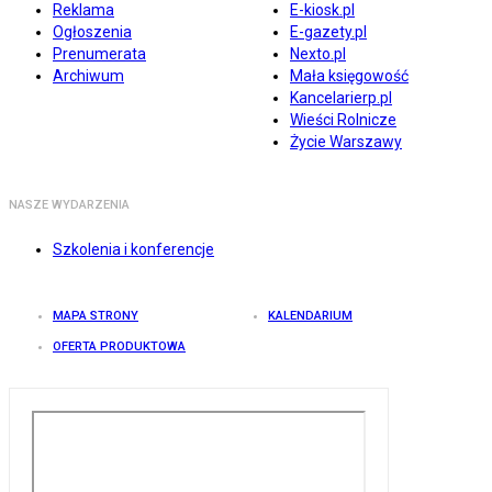
Reklama
E-kiosk.pl
Ogłoszenia
E-gazety.pl
Prenumerata
Nexto.pl
Archiwum
Mała księgowość
Kancelarierp.pl
Wieści Rolnicze
Życie Warszawy
NASZE WYDARZENIA
Szkolenia i konferencje
MAPA STRONY
KALENDARIUM
OFERTA PRODUKTOWA