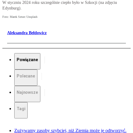
W styczniu 2024 roku szczególnie ciepło było w Szkocji (na zdjęciu
Edynburg).
Foto: Marek Szturc Unsplash
Aleksandra Bełdowicz
Powiązane
Polecane
Najnowsze
Tagi
Zużywamy zasoby szybciej, niż Ziemia może je odtworzyć.