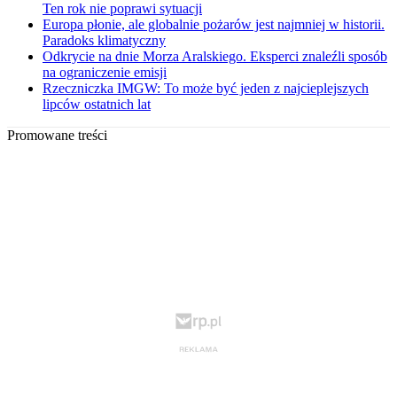
Ten rok nie poprawi sytuacji
Europa płonie, ale globalnie pożarów jest najmniej w historii.
Paradoks klimatyczny
Odkrycie na dnie Morza Aralskiego. Eksperci znaleźli sposób
na ograniczenie emisji
Rzeczniczka IMGW: To może być jeden z najcieplejszych
lipców ostatnich lat
Promowane treści