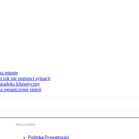
na minutę
 rok nie poprawi sytuacji
 Paradoks klimatyczny
a ograniczenie emisji
REGULAMIN
Polityka Prywatności