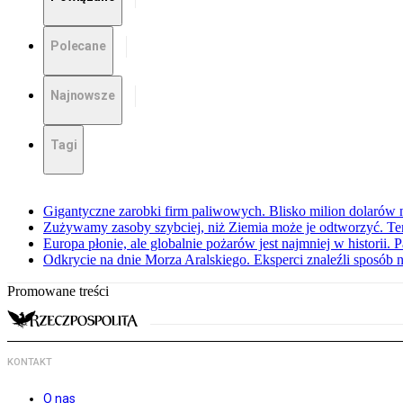
Polecane
Najnowsze
Tagi
Gigantyczne zarobki firm paliwowych. Blisko milion dolarów 
Zużywamy zasoby szybciej, niż Ziemia może je odtworzyć. Ten
Europa płonie, ale globalnie pożarów jest najmniej w historii.
Odkrycie na dnie Morza Aralskiego. Eksperci znaleźli sposób n
Promowane treści
KONTAKT
O nas