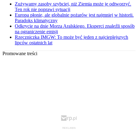
Zużywamy zasoby szybciej, niż Ziemia może je odtworzyć.
Ten rok nie poprawi sytuacji
Europa płonie, ale globalnie pożarów jest najmniej w historii.
Paradoks klimatyczny
Odkrycie na dnie Morza Aralskiego. Eksperci znaleźli sposób
na ograniczenie emisji
Rzeczniczka IMGW: To może być jeden z najcieplejszych
lipców ostatnich lat
Promowane treści