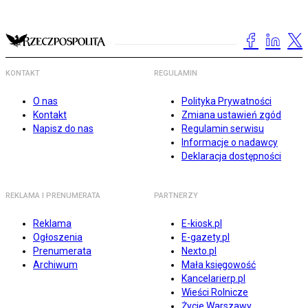
KONTAKT
REGULAMIN
O nas
Polityka Prywatności
Kontakt
Zmiana ustawień zgód
Napisz do nas
Regulamin serwisu
Informacje o nadawcy
Deklaracja dostępności
REKLAMA I PRENUMERATA
PARTNERZY
Reklama
E-kiosk.pl
Ogłoszenia
E-gazety.pl
Prenumerata
Nexto.pl
Archiwum
Mała księgowość
Kancelarierp.pl
Wieści Rolnicze
Życie Warszawy