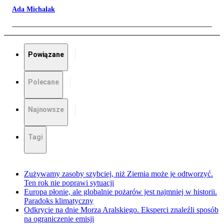
Ada Michalak
Powiązane
Polecane
Najnowsze
Tagi
Zużywamy zasoby szybciej, niż Ziemia może je odtworzyć.
Ten rok nie poprawi sytuacji
Europa płonie, ale globalnie pożarów jest najmniej w historii.
Paradoks klimatyczny
Odkrycie na dnie Morza Aralskiego. Eksperci znaleźli sposób
na ograniczenie emisji