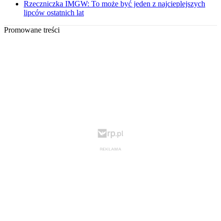
Rzeczniczka IMGW: To może być jeden z najcieplejszych
lipców ostatnich lat
Promowane treści