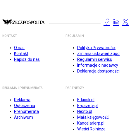
KONTAKT
REGULAMIN
O nas
Polityka Prywatności
Kontakt
Zmiana ustawień zgód
Napisz do nas
Regulamin serwisu
Informacje o nadawcy
Deklaracja dostępności
REKLAMA I PRENUMERATA
PARTNERZY
Reklama
E-kiosk.pl
Ogłoszenia
E-gazety.pl
Prenumerata
Nexto.pl
Archiwum
Mała księgowość
Kancelarierp.pl
Wieści Rolnicze