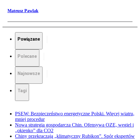
Mateusz Pawlak
Powiązane
Polecane
Najnowsze
Tagi
PSEW: Bezpieczeństwo energetyczne Polski. Więcej wiatru,
mniej procedur
Nowa strategia gospodarcza Chin. Ofensywa OZE, węgiel i
„okienko” dla CO2
Chiny przekraczają „klimatyczny Rubikon”. Spór ekspertów