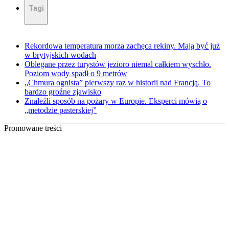
Tagi
Rekordowa temperatura morza zachęca rekiny. Mają być już
w brytyjskich wodach
Oblegane przez turystów jezioro niemal całkiem wyschło.
Poziom wody spadł o 9 metrów
„Chmura ognista” pierwszy raz w historii nad Francją. To
bardzo groźne zjawisko
Znaleźli sposób na pożary w Europie. Eksperci mówią o
„metodzie pasterskiej”
Promowane treści