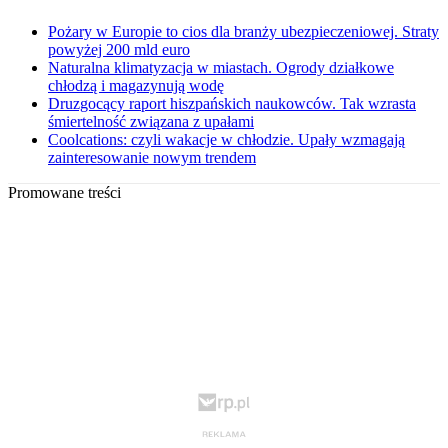
Pożary w Europie to cios dla branży ubezpieczeniowej. Straty
powyżej 200 mld euro
Naturalna klimatyzacja w miastach. Ogrody działkowe
chłodzą i magazynują wodę
Druzgocący raport hiszpańskich naukowców. Tak wzrasta
śmiertelność związana z upałami
Coolcations: czyli wakacje w chłodzie. Upały wzmagają
zainteresowanie nowym trendem
Promowane treści