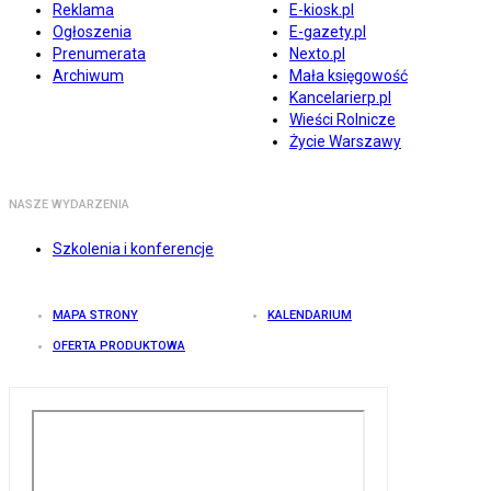
Reklama
E-kiosk.pl
Ogłoszenia
E-gazety.pl
Prenumerata
Nexto.pl
Archiwum
Mała księgowość
Kancelarierp.pl
Wieści Rolnicze
Życie Warszawy
NASZE WYDARZENIA
Szkolenia i konferencje
MAPA STRONY
KALENDARIUM
OFERTA PRODUKTOWA