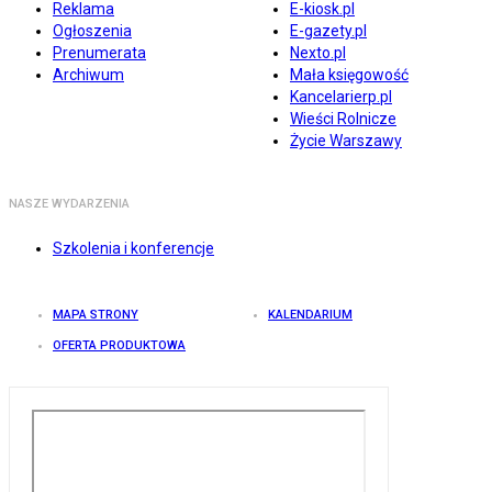
Reklama
E-kiosk.pl
Ogłoszenia
E-gazety.pl
Prenumerata
Nexto.pl
Archiwum
Mała księgowość
Kancelarierp.pl
Wieści Rolnicze
Życie Warszawy
NASZE WYDARZENIA
Szkolenia i konferencje
MAPA STRONY
KALENDARIUM
OFERTA PRODUKTOWA