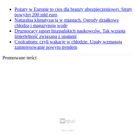
Pożary w Europie to cios dla branży ubezpieczeniowej. Straty
powyżej 200 mld euro
Naturalna klimatyzacja w miastach. Ogrody działkowe
chłodzą i magazynują wodę
Druzgocący raport hiszpańskich naukowców. Tak wzrasta
śmiertelność związana z upałami
Coolcations: czyli wakacje w chłodzie. Upały wzmagają
zainteresowanie nowym trendem
Promowane treści