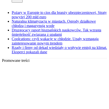
Pożary w Europie to cios dla branży ubezpieczeniowej. Straty
powyżej 200 mld euro
Naturalna klimatyzacja w miastach. Ogrody działkowe
chłodzą i magazynują wodę
Druzgocący raport hiszpańskich naukowców. Tak wzrasta
śmiertelność związana z upałami
Coolcations: czyli wakacje w chłodzie. Upały wzmagają
zainteresowanie nowym trendem
Rządy i firmy od dekad wiedziały o wpływie emisji na klimat.
Eksperci pokazali dane
Promowane treści