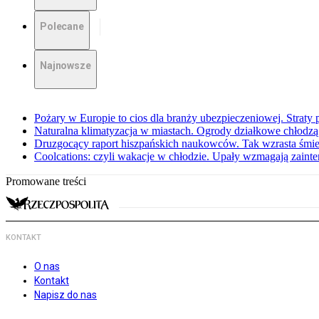
Polecane
Najnowsze
Pożary w Europie to cios dla branży ubezpieczeniowej. Straty
Naturalna klimatyzacja w miastach. Ogrody działkowe chłodz
Druzgocący raport hiszpańskich naukowców. Tak wzrasta śmie
Coolcations: czyli wakacje w chłodzie. Upały wzmagają zain
Promowane treści
KONTAKT
O nas
Kontakt
Napisz do nas