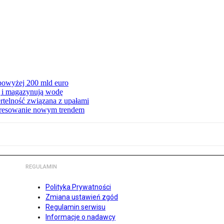
 powyżej 200 mld euro
ą i magazynują wodę
rtelność związana z upałami
teresowanie nowym trendem
REGULAMIN
Polityka Prywatności
Zmiana ustawień zgód
Regulamin serwisu
Informacje o nadawcy